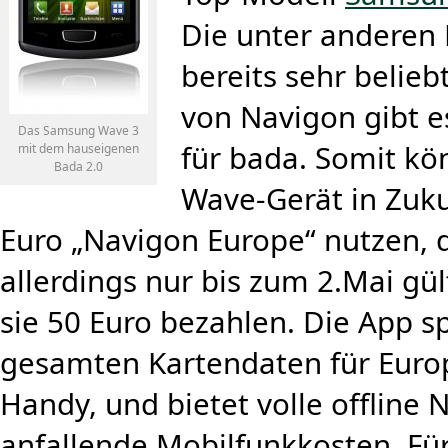
Die unter anderen
bereits sehr belie
von Navigon gibt es
Das Samsung Wave 3
für bada. Somit kö
mit dem hauseigenen
Bada 2.0
Wave-Gerät in Zuku
Euro „Navigon Europe“ nutzen, d
allerdings nur bis zum 2.Mai gü
sie 50 Euro bezahlen. Die App sp
gesamten Kartendaten für Europ
Handy, und bietet volle offline
anfallende Mobilfunkkosten. Für 