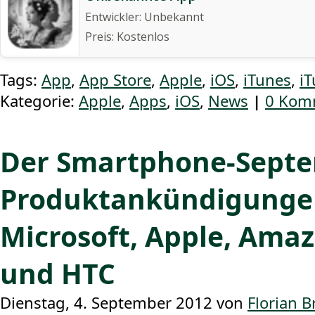
Entwickler:
Unbekannt
Preis:
Kostenlos
Tags:
App
,
App Store
,
Apple
,
iOS
,
iTunes
,
i
Kategorie:
Apple
,
Apps
,
iOS
,
News
|
0 Kom
Der Smartphone-Septe
Produktankündigungen
Microsoft, Apple, Ama
und HTC
Dienstag, 4. September 2012 von
Florian 