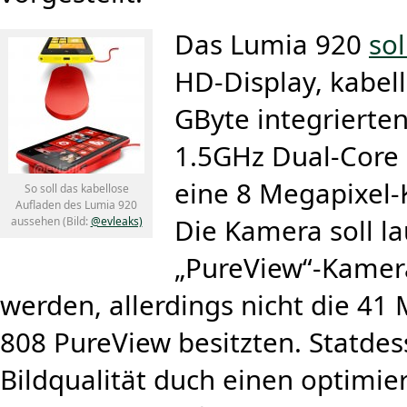
Das Lumia 920
sol
HD-Display, kabel
GByte integrierte
1.5GHz Dual-Core 
eine 8 Megapixel
So soll das kabellose
Aufladen des Lumia 920
Die Kamera soll l
aussehen (Bild:
@evleaks)
„PureView“-Kamer
werden, allerdings nicht die 41
808 PureView besitzten. Statdess
Bildqualität duch einen optimier