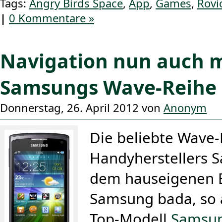
Tags:
Angry Birds Space
,
App
,
Games
,
Rovi
|
0 Kommentare »
Navigation nun auch m
Samsungs Wave-Reihe
Donnerstag, 26. April 2012 von
Anonym
Die beliebte Wave-
Handyherstellers S
dem hauseigenen 
Samsung bada, so 
Top-Modell
Samsun