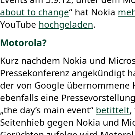
about to change
“ hat Nokia
meh
YouTube
hochgeladen
.
Motorola?
Kurz nachdem Nokia und Microso
Pressekonferenz angekündigt h
der von Google übernommene 
ebenfalls eine Pressevorstellun
„the day’s main event“
betittelt
,
Seitenhieb gegen Nokia und Micr
Gerüchten zufolge wird Motorol