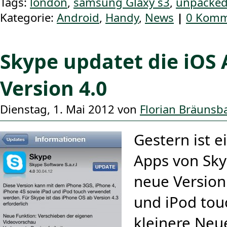
Tags:
london
,
samsung Glaxy s3
,
unpacked
Kategorie:
Android
,
Handy
,
News
|
0 Komm
Skype updatet die iOS 
Version 4.0
Dienstag, 1. Mai 2012 von
Florian Bräunsb
Gestern ist e
Apps von Sky
neue Version 
und iPod tou
kleinere Neu