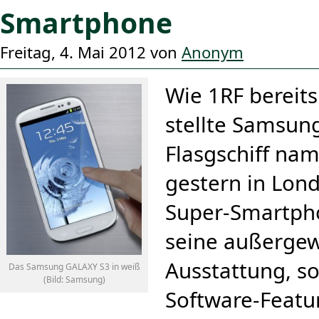
Smartphone
Freitag, 4. Mai 2012 von
Anonym
Wie 1RF bereit
stellte Samsun
Flasgschiff nam
gestern in Lon
Super-Smartph
seine außerge
Ausstattung, s
Das Samsung GALAXY S3 in weiß
(Bild: Samsung)
Software-Featu