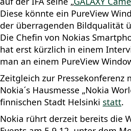
auf der IFA seine „
GALAXY Came
Diese könnte ein PureView Win
der überragenden Bildqualität 
Die Chefin von Nokias Smartpho
hat erst kürzlich in einem Inter
man an einem PureView Window
Zeitgleich zur Pressekonferenz m
Nokia´s Hausmesse „Nokia World
finnischen Stadt Helsinki
statt
.
Nokia rührt derzeit bereits die
Events am 5.9.12, unter dem Mo