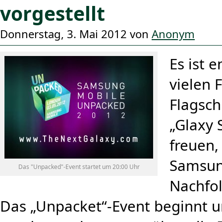
vorgestellt
Donnerstag, 3. Mai 2012 von
Anonym
Es ist e
vielen 
Flagsch
„Glaxy 
freuen,
Samsun
Das "Unpacked"-Event startet um 20:00 Uhr
Nachfol
Das „Unpacket“-Event beginnt u