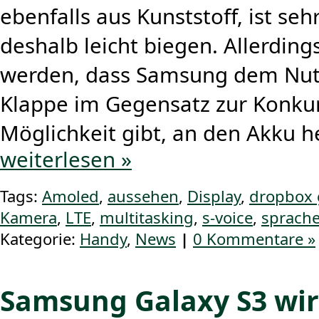
ebenfalls aus Kunststoff, ist seh
deshalb leicht biegen. Allerdin
werden, dass Samsung dem Nutz
Klappe im Gegensatz zur Konku
Möglichkeit gibt, an den Akku 
weiterlesen »
Tags:
Amoled
,
aussehen
,
Display
,
dropbox 
Kamera
,
LTE
,
multitasking
,
s-voice
,
sprach
Kategorie:
Handy
,
News
|
0 Kommentare »
Samsung Galaxy S3 wi