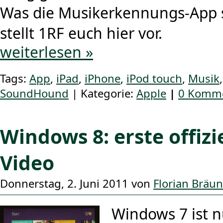
Was die Musikerkennungs-App 
stellt 1RF euch hier vor.
weiterlesen »
Tags:
App
,
iPad
,
iPhone
,
iPod touch
,
Musik
SoundHound
| Kategorie:
Apple
|
0 Komme
Windows 8: erste offizi
Video
Donnerstag, 2. Juni 2011 von
Florian Bräu
Windows 7 ist n