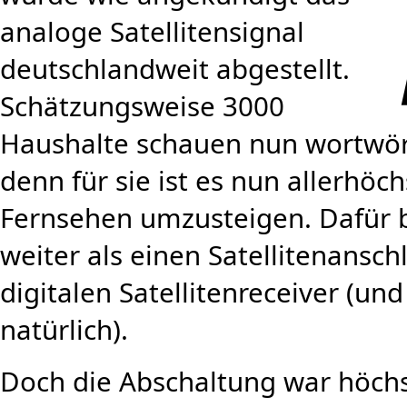
analoge Satellitensignal
deutschlandweit abgestellt.
Schätzungsweise 3000
Haushalte schauen nun wortwört
denn für sie ist es nun allerhöch
Fernsehen umzusteigen. Dafür b
weiter als einen Satellitenansch
digitalen Satellitenreceiver (un
natürlich).
Doch die Abschaltung war höchs