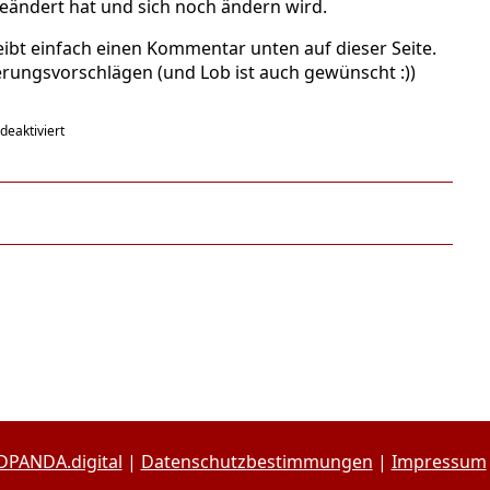
geändert hat und sich noch ändern wird.
eibt einfach einen Kommentar unten auf dieser Seite.
serungsvorschlägen (und Lob ist auch gewünscht :))
für
eaktiviert
Das
neue
1RF
DPANDA.digital
|
Datenschutzbestimmungen
|
Impressum