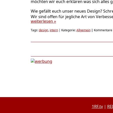
möchten wir euch erklären was sich alles 
Wie gefällt euch unser neues Design? Schr
Wir sind offen für jegliche Art von Verbes
weiterlesen »
Tags:
design
,
intern
| Kategorie:
Allgemein
|
Kommentare d
1RF.tv
|
RE