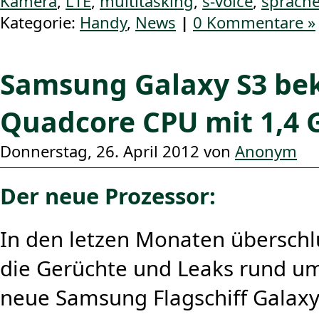
Kamera
,
LTE
,
multitasking
,
s-voice
,
sprach
Kategorie:
Handy
,
News
|
0 Kommentare »
Samsung Galaxy S3 b
Quadcore CPU mit 1,4 
Donnerstag, 26. April 2012 von
Anonym
Der neue Prozessor:
In den letzen Monaten überschl
die Gerüchte und Leaks rund u
neue Samsung Flagschiff Galaxy 