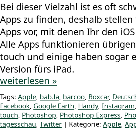
Bei dieser Vielzahl ist es oft sc
Apps zu finden, deshalb stellen 
Apps vor, mit denen Ihr den iOS
Alle Apps funktionieren übrige
touch und einige haben sogar 
Version fürs iPad.
weiterlesen »
Tags:
Apple
,
bab.la
,
barcoo
,
Boxcar
,
Deutsc
Facebook
,
Google Earth
,
Handy
,
Instagram
touch
,
Photoshop
,
Photoshop Express
,
Pho
tagesschau
,
Twitter
| Kategorie:
Apple
,
Ap