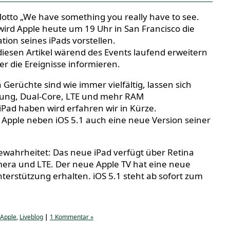
tto „We have something you really have to see.
wird Apple heute um 19 Uhr in San Francisco die
tion seines iPads vorstellen.
iesen Artikel wärend des Events laufend erweitern
r die Ereignisse informieren.
 Gerüchte sind wie immer vielfältig, lassen sich
ützung, Dual-Core, LTE und mehr RAM
ad haben wird erfahren wir in Kürze.
ss Apple neben iOS 5.1 auch eine neue Version seiner
ewahrheitet: Das neue iPad verfügt über Retina
amera und LTE. Der neue Apple TV hat eine neue
terstützung erhalten. iOS 5.1 steht ab sofort zum
Apple
,
Liveblog
|
1 Kommentar »