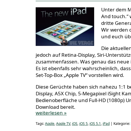
Unter dem Mo
And touch.“ 
dritte Genera
Wir werden d
und euch übe
Die aktuellen
jedoch auf Retina-Display, Siri-Unterst
zusammenfassen. Was genau das neue iP
Es ist ebenfalls sehr wahrscheinlich, da
Set-Top-Box „Apple TV“ vorstellen wird.
Diese Gerüchte haben sich nahezu 1:1 b
Display, A5X Chip, 5-Megapixel iSight K
Bedienoberfläche und Full-HD (1080p) Un
Download bereit.
weiterlesen »
Tags:
Apple
,
Apple TV
,
iOS
,
iOS 5
,
iOS 5.1
,
iPad
| Kategorie: