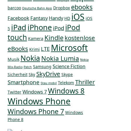
ebooks
barcoo
Dropbox
Deutsche Bahn App
iOS
Facebook
Fantasy
Handy
HD
iOS
iPad
iPhone
iPod
iPod
5
touch
Kindle
kostenlose
Kamera
Microsoft
eBooks
LTE
Krimi
Nokia
Nokia Lumia
Musik
Nokia
Science Fiction
Samsung
Mix-Radio
Patch
SkyDrive
Sicherheit
Sky
Skype
Thriller
Smartphone
Telekom
Stau mobil
Windows 8
Windows 7
Twitter
Windows Phone
Windows Phone 7
Windows
Phone 8