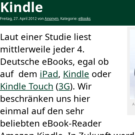
Kindle
Freitag, 27. April 2012 von
Anonym
, Kategorie:
eBooks
Laut einer Studie liest
mittlerweile jeder 4.
Deutsche eBooks, egal ob
auf dem
iPad
,
Kindle
oder
Kindle Touch
(
3G
). Wir
beschränken uns hier
A
einmal auf den sehr
beliebten eBook-Reader